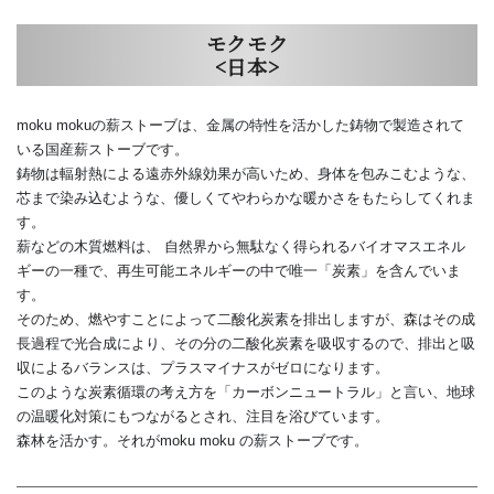
モクモク
<日本>
moku mokuの薪ストーブは、金属の特性を活かした鋳物で製造されて
いる国産薪ストーブです。
鋳物は輻射熱による遠赤外線効果が高いため、身体を包みこむような、
芯まで染み込むような、優しくてやわらかな暖かさをもたらしてくれま
す。
薪などの木質燃料は、 自然界から無駄なく得られるバイオマスエネル
ギーの一種で、再生可能エネルギーの中で唯一「炭素」を含んでいま
す。
そのため、燃やすことによって二酸化炭素を排出しますが、森はその成
長過程で光合成により、その分の二酸化炭素を吸収するので、排出と吸
収によるバランスは、プラスマイナスがゼロになります。
このような炭素循環の考え方を「カーボンニュートラル」と言い、地球
の温暖化対策にもつながるとされ、注目を浴びています。
森林を活かす。それがmoku moku の薪ストーブです。