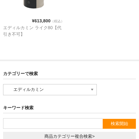
STOVAX
¥613,800
（税込）
エディルカミン ライク80【代
引き不可】
ライス
ネスターマーティン
カテゴリーで検索
ネクター
カ
テ
ドブレ
ゴ
リ
キーワード検索
ー
moku moku
で
検
索
商品カテゴリー複合検索>
オーロラ