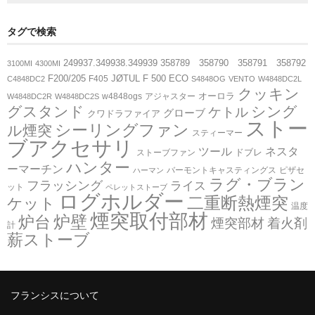
タグで検索
ペレットストーブ
249937.349938.349939
358789 358790 358791 358792
3100MI
4300MI
F200/205
JØTUL F 500 ECO
F405
C4848DC2
S4848OG
VENTO
W4848DC2L
Stûv(ストゥブ)
クッキン
オーロラ
w4848ogs
アジャスター
W4848DC2R
W4848DC2S
グスタンド
シング
ケトル
グローブ
クワドラファイア
ストー
シーリングファン
ル煙突
ハーマン(ペレットストーブ)
スティーマー
ブアクセサリ
ツール
ネスタ
ドブレ
ストーブファン
ハンター
ーマーチン
バーモントキャスティングス
ピザセ
ハーマン
エディルカミン
ラグ・ブラン
フラッシング
ライス
ット
ペレットストーブ
ログホルダー
二重断熱煙突
ケット
温度
煙突取付部材
炉壁
炉台
煙突関連
煙突部材
着火剤
計
薪ストーブ
二重断熱煙突
フランシスについて
シングル煙突