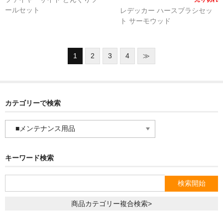
ールセット
レデッカー ハースブラシセッ
ト サーモウッド
1
2
3
4
≫
カテゴリーで検索
カ
テ
ゴ
リ
キーワード検索
ー
で
検
索
商品カテゴリー複合検索>