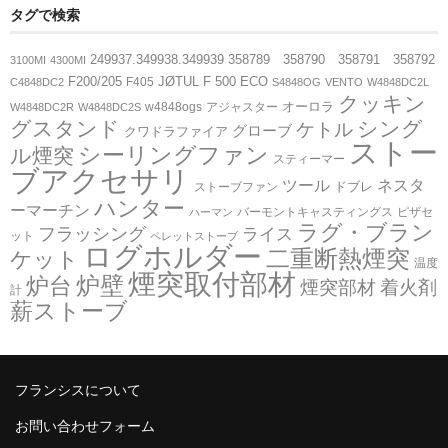
タグで検索
249937.349938.349939
358789 358790 358791 358792
3100MI
4300MI
F200/205
JØTUL F 500 ECO
F405
C4848DC2
S4848OG
VENTO
W4848DC2L
クッキン
オーロラ
w4848ogs
アジャスター
W4848DC2R
W4848DC2S
グスタンド
シング
ケトル
グローブ
クワドラファイア
ストー
シーリングファン
ル煙突
スティーマー
ブアクセサリ
ツール
ネスタ
ドブレ
ストーブファン
ハンター
ーマーチン
バーモントキャスティングス
ピザセ
ハーマン
ラグ・ブラン
フラッシング
ライス
ット
ペレットストーブ
ログホルダー
二重断熱煙突
ケット
温度
煙突取付部材
炉壁
炉台
煙突部材
着火剤
計
薪ストーブ
フランシスについて
お問い合わせフォーム