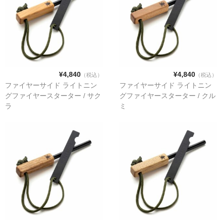
補修グッズ
ガスケット
¥4,840
¥4,840
（税込）
（税込）
ファイヤーサイド ライトニン
ファイヤーサイド ライトニン
煙突掃除グッズ
グファイヤースターター / サク
グファイヤースターター / クル
ラ
ミ
キャタリティクコンバスター（触媒）
薪割り用品
斧
手斧