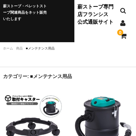
薪ストーブ・ペレットスト
薪ストーブ専門
ーブ関連商品をネット販売
店フランシス
いたします
公式通販サイト
0
ホーム
商品
■メンテナンス用品
薪ストーブ
JØTUL(ヨツール)
カテゴリー:
■メンテナンス用品
ダッチウエスト
バーモントキャスティングス
クワドラファイア