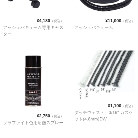
STOVAX
¥4,180
¥11,000
（税込）
（税込）
アッシュバキューム専用キャス
アッシュバキューム
ター
ライス
ネスターマーティン
ネクター
ドブレ
¥1,100
（税込）
ダッチウェスト 3/16" ガスケ
moku moku
¥2,750
（税込）
ット(4.8mm)DW
グラファイト色用耐熱スプレー
オーロラ