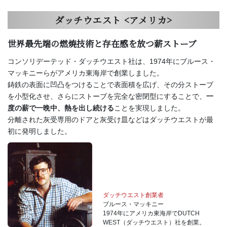
ダッチウエスト
<アメリカ>
世界最先端の燃焼技術と存在感を放つ薪ストーブ
コンソリデーテッド・ダッチウエスト社は、1974年にブルース・
マッキニーらがアメリカ東海岸で創業しました。
鋳鉄の表面に凹凸をつけることで表面積を広げ、その分ストーブ
を小型化させ、さらにストーブを完全な密閉型にすることで、
一
度の薪で一晩中、熱を出し続ける
ことを実現しました。
分離された灰受専用のドアと灰受け皿などはダッチウエストが最
初に発明しました。
ダッチウエスト創業者
ブルース・マッキニー
1974年にアメリカ東海岸でDUTCH
WEST（ダッチウエスト）社を創業。