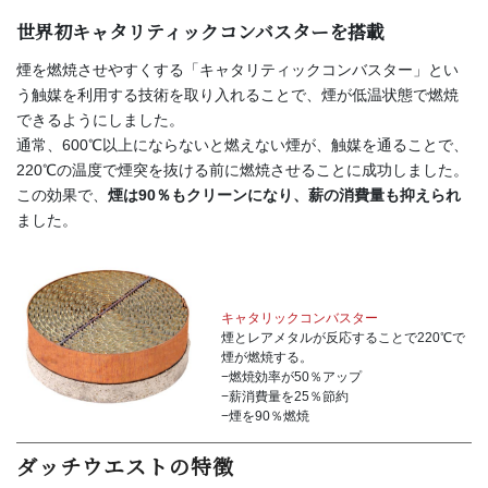
世界初キャタリティックコンバスターを搭載
煙を燃焼させやすくする「キャタリティックコンバスター」とい
う触媒を利用する技術を取り入れることで、煙が低温状態で燃焼
できるようにしました。
通常、600℃以上にならないと燃えない煙が、触媒を通ることで、
220℃の温度で煙突を抜ける前に燃焼させることに成功しました。
この効果で、
煙は90％もクリーンになり、薪の消費量も抑えられ
ました。
キャタリックコンバスター
煙とレアメタルが反応することで220℃で
煙が燃焼する。
−燃焼効率が50％アップ
−薪消費量を25％節約
−煙を90％燃焼
ダッチウエストの特徴