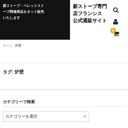
薪ストーブ・ペレットスト
薪ストーブ専門
ーブ関連商品をネット販売
店フランシス
いたします
公式通販サイト
0
ホーム
炉壁
薪ストーブ
JØTUL(ヨツール)
タグ:
炉壁
ダッチウエスト
カテゴリーで検索
バーモントキャスティングス
カ
テ
クワドラファイア
ゴ