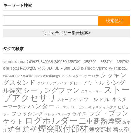
リ
キーワード検索
ー
STOVAX
で
検
索
商品カテゴリー複合検索>
ライス
タグで検索
ネスターマーティン
249937.349938.349939
358789 358790 358791 358792
3100MI
4300MI
F200/205
JØTUL F 500 ECO
F405
C4848DC2
S4848OG
VENTO
W4848DC2L
ネクター
クッキン
オーロラ
w4848ogs
アジャスター
W4848DC2R
W4848DC2S
グスタンド
シング
ケトル
グローブ
クワドラファイア
ストー
シーリングファン
ル煙突
スティーマー
ドブレ
ブアクセサリ
ツール
ネスタ
ドブレ
ストーブファン
ハンター
ーマーチン
バーモントキャスティングス
ピザセ
ハーマン
moku moku
ラグ・ブラン
フラッシング
ライス
ット
ペレットストーブ
ログホルダー
二重断熱煙突
ケット
温度
煙突取付部材
炉壁
炉台
煙突部材
着火剤
オーロラ
計