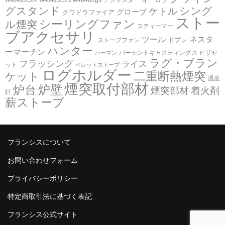
グスタンド
シング
ケトル
グローブ
クワドラファイア
ストー
シーリングファン
ル煙突
スティーマー
煙突取付部材
ブアクセサリ
ツール
ネスタ
ドブレ
ストーブファン
ハンター
ーマーチン
バーモントキャスティングス
ピザセ
ハーマン
アクセサリー
ラグ・ブラン
フラッシング
ライス
ット
ペレットストーブ
ログホルダー
二重断熱煙突
ケット
温度
煙突取付部材
炉壁
炉台
煙突部材
着火剤
炉台・炉壁
計
薪ストーブ
遮熱板
フランシスについて
ツール
お問い合わせフォーム
プライバシーポリシー
ハースラグ・ブランケット
特定商取引法に基づく表記
フランシス公式サイト
ログホルダー