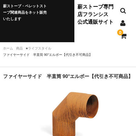
薪ストーブ・ペレットスト
薪ストーブ専門
ーブ関連商品をネット販売
店フランシス
いたします
公式通販サイト
0
ホーム
商品
■ライフスタイル
ファイヤーサイド 半直筒 90°エルボー【代引き不可商品】
薪ストーブ
JØTUL(ヨツール)
ファイヤーサイド 半直筒 90°エルボー【代引き不可商品】
ダッチウエスト
バーモントキャスティングス
クワドラファイア