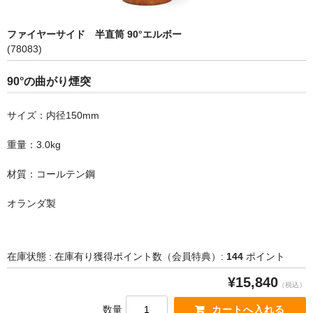
ファイヤーサイド 半直筒 90°エルボー
STOVAX
(78083)
90°の曲がり煙突
ライス
サイズ：内径150mm
ネスターマーティン
重量：3.0kg
ネクター
材質：コールテン鋼
オランダ製
ドブレ
在庫状態 : 在庫有り
獲得ポイント数（会員特典）:
144
ポイント
moku moku
¥15,840
（税込）
オーロラ
数量