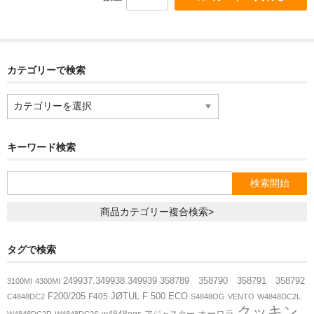
ペレットストーブ
カテゴリーで検索
Stûv(ストゥブ)
カ
テ
ハーマン(ペレットストーブ)
ゴ
リ
キーワード検索
ー
エディルカミン
で
検
索
商品カテゴリー複合検索>
煙突関連
タグで検索
二重断熱煙突
249937.349938.349939
358789 358790 358791 358792
3100MI
4300MI
F200/205
JØTUL F 500 ECO
F405
C4848DC2
S4848OG
VENTO
W4848DC2L
シングル煙突
クッキン
オーロラ
w4848ogs
アジャスター
W4848DC2R
W4848DC2S