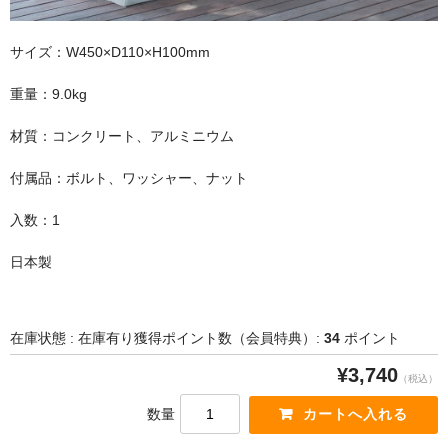
サイズ：W450×D110×H100mm
補修グッズ
重量：9.0kg
ガスケット
材質：コンクリート、アルミニウム
付属品：ボルト、ワッシャー、ナット
煙突掃除グッズ
入数：1
キャタリティクコンバスター（触媒）
日本製
薪割り用品
在庫状態 : 在庫有り
獲得ポイント数（会員特典）:
34
ポイント
¥3,740
斧
（税込）
数量
手斧