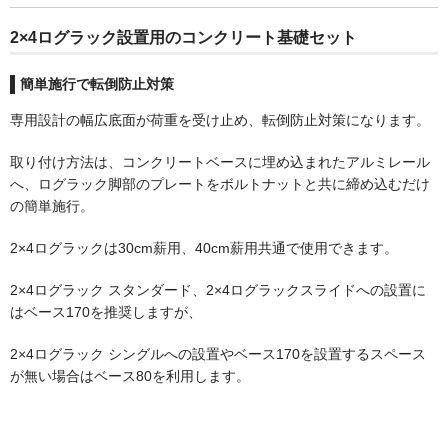
2×4ログラック設置用のコンクリート基礎セット
ペレットストーブ
簡単施行で転倒防止対策
Stûv(ストゥブ)
専用設計の幅広底面が荷重を受け止め、転倒防止対策になります。
取り付け方法は、コンクリートベースに埋め込まれたアルミレール
ハーマン(ペレットストーブ)
へ、ログラック脚部のプレートをボルトナットと共に締め込むだけ
の簡単施行。
エディルカミン
2×4ログラックは30cm薪用、40cm薪用共通で使用できます。
2×4ログラック スタンダード、2×4ログラックスライドへの設置に
煙突関連
はベース170を推奨しますが、
2×4ログラック シングルへの設置やベース170を設置するスペース
二重断熱煙突
が無い場合はベース80を利用します。
シングル煙突