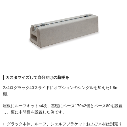
煙突取付部材
アクセサリー
炉台・炉壁
遮熱板
カスタマイズして自分だけの薪棚を
2×4ログラック40スライドにオプションのシングルを加えた1.8m
ツール
棚。
屋根にルーフキット×4枚、基礎にベース170×2個とベース80を設置
ハースラグ・ブランケット
し、更に中間棚を設置した例です。
ログラック本体、ルーフ、シェルフブラケットおよび木材は別売り
ログホルダー