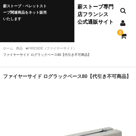
薪ストーブ・ペレットスト
薪ストーブ専門
ーブ関連商品をネット販売
店フランシス
いたします
公式通販サイト
0
ホーム
商品
■FIRESIDE（ファイヤーサイド）
ファイヤーサイド ログラックベース80【代引き不可商品】
薪ストーブ
JØTUL(ヨツール)
ファイヤーサイド ログラックベース80【代引き不可商品】
ダッチウエスト
バーモントキャスティングス
クワドラファイア