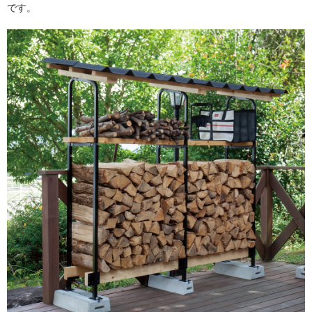
です。
フェンス
温度計
着火剤
グローブ
キッチングッズ
メンテナンス用品
清掃グッズ