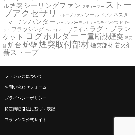
ストー
シーリングファン
ル煙突
スティーマー
ブアクセサリ
ツール
ネスタ
ドブレ
ストーブファン
フランシス公式WEBサイト
ハンター
ーマーチン
バーモントキャスティングス
ピザセ
ハーマン
ラグ・ブラン
フラッシング
ライス
ット
ペレットストーブ
ログホルダー
二重断熱煙突
ケット
温度
煙突取付部材
炉壁
炉台
煙突部材
着火剤
計
薪ストーブ
フランシスについて
お問い合わせフォーム
プライバシーポリシー
特定商取引法に基づく表記
フランシス公式サイト