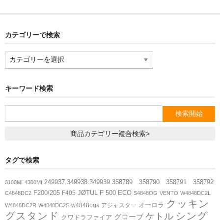
交換キット／その他
カテゴリーで検索
カ
ハンモック
テ
ゴ
リ
キーワード検索
シーリングファン
ー
で
検
ハンター
索
商品カテゴリー複合検索>
ヴェント
タグで検索
249937.349938.349939
358789 358790 358791 358792
3100MI
4300MI
ガーデン
F200/205
JØTUL F 500 ECO
F405
C4848DC2
S4848OG
VENTO
W4848DC2L
クッキン
オーロラ
w4848ogs
アジャスター
W4848DC2R
W4848DC2S
グスタンド
シング
ケトル
ペイブメント
グローブ
クワドラファイア