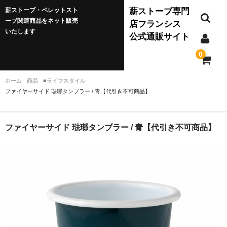
薪ストーブ・ペレットスト
薪ストーブ専門
ーブ関連商品をネット販売
店フランシス
いたします
公式通販サイト
0
ホーム
商品
■ライフスタイル
ファイヤーサイド 琺瑯タンブラー / 青【代引き不可商品】
薪ストーブ
JØTUL(ヨツール)
ファイヤーサイド 琺瑯タンブラー / 青【代引き不可商品】
ダッチウエスト
バーモントキャスティングス
クワドラファイア