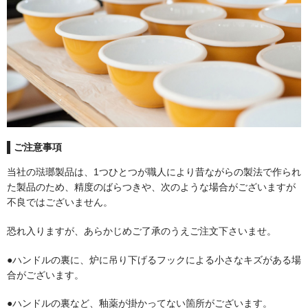
フェンス
温度計
着火剤
ご注意事項
グローブ
当社の琺瑯製品は、1つひとつが職人により昔ながらの製法で作られ
た製品のため、精度のばらつきや、次のような場合がございますが
不良ではございません。
キッチングッズ
恐れ入りますが、あらかじめご了承のうえご注文下さいませ。
メンテナンス用品
●ハンドルの裏に、炉に吊り下げるフックによる小さなキズがある場
合がございます。
清掃グッズ
●ハンドルの裏など、釉薬が掛かってない箇所がございます。