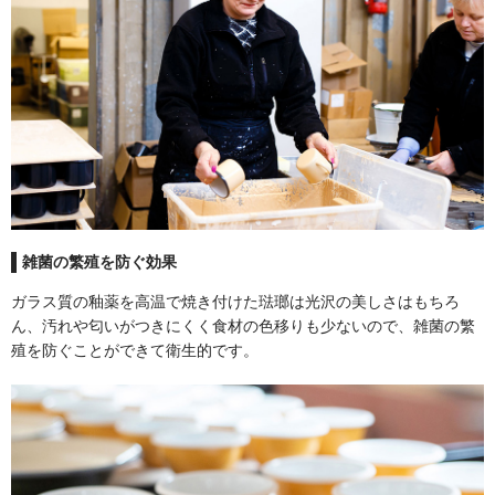
煙突取付部材
アクセサリー
炉台・炉壁
雑菌の繁殖を防ぐ効果
遮熱板
ガラス質の釉薬を高温で焼き付けた琺瑯は光沢の美しさはもちろ
ん、汚れや匂いがつきにくく食材の色移りも少ないので、雑菌の繁
ツール
殖を防ぐことができて衛生的です。
ハースラグ・ブランケット
ログホルダー