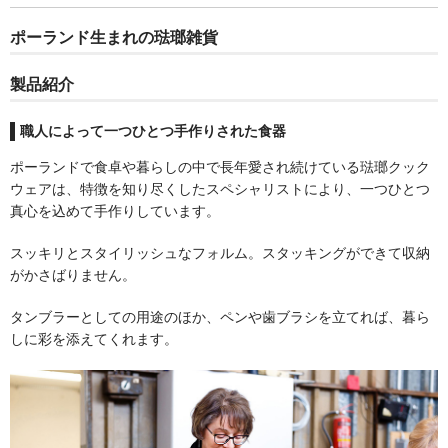
ポーランド生まれの琺瑯雑貨
ペレットストーブ
製品紹介
Stûv(ストゥブ)
職人によって一つひとつ手作りされた食器
ポーランドで食卓や暮らしの中で長年愛され続けている琺瑯クック
ハーマン(ペレットストーブ)
ウェアは、特徴を知り尽くしたスペシャリストにより、一つひとつ
真心を込めて手作りしています。
エディルカミン
スッキリとスタイリッシュなフォルム。スタッキングができて収納
がかさばりません。
煙突関連
タンブラーとしての用途のほか、ペンや歯ブラシを立てれば、暮ら
しに彩を添えてくれます。
二重断熱煙突
シングル煙突