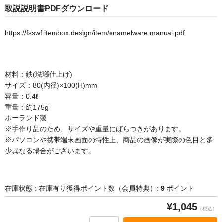
取説説明書PDFダウンロード
交換キット／その他
https://fsswf.itembox.design/item/enamelware.manual.pdf
ハンモック
材料：鉄(琺瑯仕上げ)
サイズ：80(内径)×100(H)mm
シーリングファン
容量：0.4ℓ
重量：約175g
ポーランド製
ハンター
※手作り品のため、サイズや重量にばらつきがあります。
※パソコンや携帯端末画面の特性上、商品の画像が実際の色目と多
少異なる場合がございます。
ヴェント
ガーデン
在庫状態 : 在庫有り
獲得ポイント数（会員特典）:
9
ポイント
¥1,045
（税込）
ペイブメント