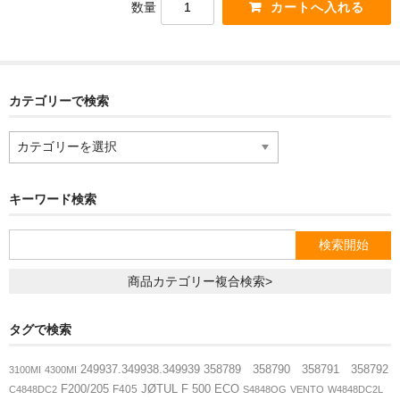
数量
フランシス公式WEBサイト
カテゴリーで検索
カ
テ
ゴ
リ
キーワード検索
ー
で
検
索
商品カテゴリー複合検索>
タグで検索
249937.349938.349939
358789 358790 358791 358792
3100MI
4300MI
F200/205
JØTUL F 500 ECO
F405
C4848DC2
S4848OG
VENTO
W4848DC2L