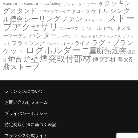
クッキン
オーロラ
w4848ogs
アジャスター
W4848DC2R
W4848DC2S
グスタンド
シング
ケトル
グローブ
クワドラファイア
ストー
シーリングファン
ル煙突
スティーマー
ブアクセサリ
ツール
ネスタ
ドブレ
ストーブファン
ハンター
ーマーチン
バーモントキャスティングス
ピザセ
ハーマン
ラグ・ブラン
フラッシング
ライス
ット
ペレットストーブ
ログホルダー
二重断熱煙突
ケット
温度
煙突取付部材
炉壁
炉台
煙突部材
着火剤
計
薪ストーブ
フランシスについて
お問い合わせフォーム
プライバシーポリシー
特定商取引法に基づく表記
フランシス公式サイト