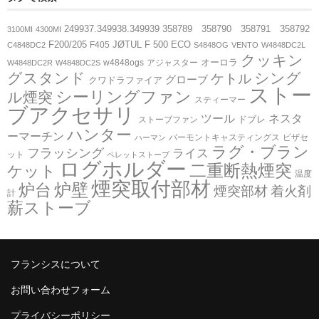
249937.349938.349939
358789 358790 358791 358792
3100MI
4300MI
F200/205
JØTUL F 500 ECO
F405
C4848DC2
S4848OG
VENTO
W4848DC2L
クッキン
オーロラ
w4848ogs
アジャスター
W4848DC2R
W4848DC2S
グスタンド
シング
ケトル
グローブ
クワドラファイア
ストー
シーリングファン
ル煙突
スティーマー
ブアクセサリ
ツール
ネスタ
ドブレ
ストーブファン
ハンター
ーマーチン
バーモントキャスティングス
ピザセ
ハーマン
ラグ・ブラン
フラッシング
ライス
ット
ペレットストーブ
ログホルダー
二重断熱煙突
ケット
温度
煙突取付部材
炉壁
炉台
煙突部材
着火剤
計
薪ストーブ
フランシスについて
お問い合わせフォーム
プライバシーポリシー