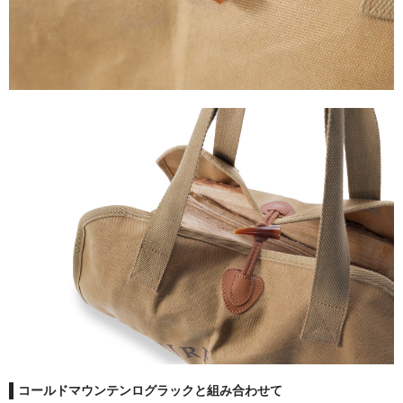
補修グッズ
ガスケット
煙突掃除グッズ
キャタリティクコンバスター（触媒）
薪割り用品
斧
コールドマウンテンログラックと組み合わせて
手斧