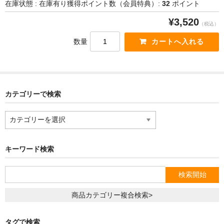
在庫状態 : 在庫有り
獲得ポイント数（会員特典）:
32
ポイント
¥3,520
（税込）
数量
カテゴリーで検索
カ
テ
ゴ
リ
キーワード検索
ー
で
検
索
商品カテゴリー複合検索>
タグで検索