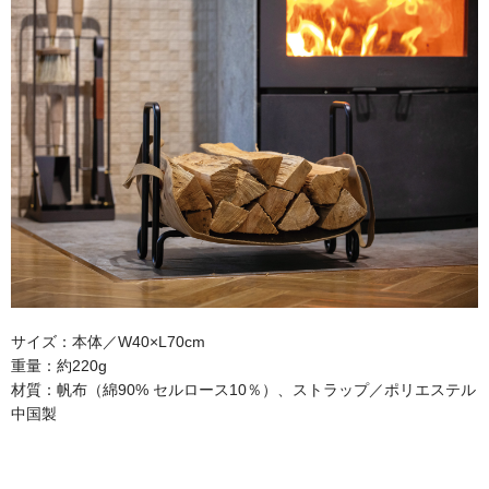
フランシス公式WEBサイト
サイズ：本体／W40×L70cm
重量：約220g
材質：帆布（綿90% セルロース10％）、ストラップ／ポリエステル
中国製