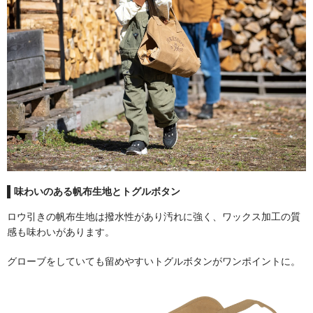
煙突取付部材
アクセサリー
炉台・炉壁
遮熱板
味わいのある帆布生地とトグルボタン
ロウ引きの帆布生地は撥水性があり汚れに強く、ワックス加工の質
ツール
感も味わいがあります。
グローブをしていても留めやすいトグルボタンがワンポイントに。
ハースラグ・ブランケット
ログホルダー