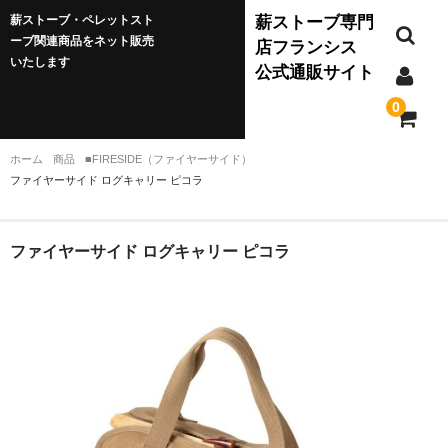
薪ストーブ・ペレットスト
薪ストーブ専門
ーブ関連商品をネット販売
店フランシス
いたします
公式通販サイト
0
ホーム
商品
■FIRESIDE（ファイヤーサイド）
ファイヤーサイド ログキャリー ピコラ
薪ストーブ
JØTUL(ヨツール)
ファイヤーサイド ログキャリー ピコラ
ダッチウエスト
バーモントキャスティングス
クワドラファイア