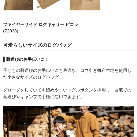
ペレットストーブ
ファイヤーサイド ログキャリー ピコラ
(72038)
Stûv(ストゥブ)
可愛らしいサイズのログバッグ
ハーマン(ペレットストーブ)
薪運びのお手伝いに！
子どもの薪運びのお手伝いにも最適な、ロウ引き帆布生地を使用し
エディルカミン
た小さなサイズのログバッグ。
グローブをしていても留めやすいトグルボタンを採用し、自宅での
煙突関連
薪運びやキャンプで手軽に使用できます。
二重断熱煙突
シングル煙突