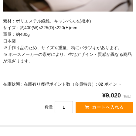
交換キット／その他
素材：ポリエステル繊維、キャンバス地(撥水)
サイズ：約400(W)×225(D)×220(H)mm
重量：約480g
ハンモック
日本製
※手作り品のため、サイズや重量、柄にバラツキがあります。
※ ホースメーカーの素材により、生地デザイン・質感が異なる商品
シーリングファン
が混ざります。
ハンター
在庫状態 : 在庫有り
獲得ポイント数（会員特典）:
82
ポイント
¥9,020
ヴェント
（税込）
数量
ガーデン
ペイブメント