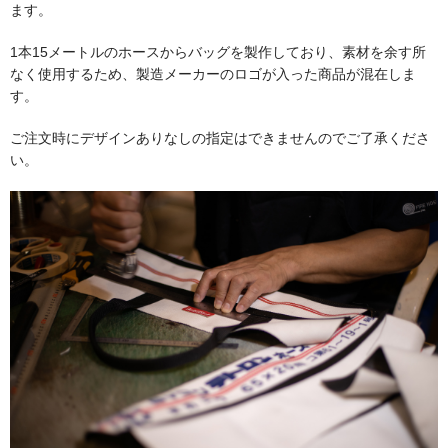
ます。
1本15メートルのホースからバッグを製作しており、素材を余す所
補修グッズ
なく使用するため、製造メーカーのロゴが入った商品が混在しま
す。
ガスケット
ご注文時にデザインありなしの指定はできませんのでご了承くださ
い。
煙突掃除グッズ
キャタリティクコンバスター（触媒）
薪割り用品
斧
手斧