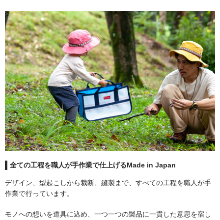
フェンス
温度計
着火剤
グローブ
キッチングッズ
全ての工程を職人が手作業で仕上げるMade in Japan
デザイン、型起こしから裁断、縫製まで、すべての工程を職人が手
メンテナンス用品
作業で行っています。
モノへの想いを道具に込め、一つ一つの製品に一貫した意思を宿し
清掃グッズ