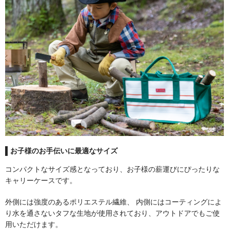
煙突取付部材
アクセサリー
炉台・炉壁
遮熱板
お子様のお手伝いに最適なサイズ
ツール
コンパクトなサイズ感となっており、お子様の薪運びにぴったりな
キャリーケースです。
ハースラグ・ブランケット
外側には強度のあるポリエステル繊維、 内側にはコーティングによ
り水を通さないタフな生地が使用されており、アウトドアでもご使
用いただけます。
ログホルダー