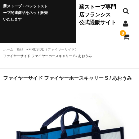
薪ストーブ・ペレットスト
薪ストーブ専門
ーブ関連商品をネット販売
店フランシス
いたします
公式通販サイト
0
ホーム
商品
■FIRESIDE（ファイヤーサイド）
ファイヤーサイド ファイヤーホースキャリー S / あおうみ
薪ストーブ
JØTUL(ヨツール)
ファイヤーサイド ファイヤーホースキャリー S / あおうみ
ダッチウエスト
バーモントキャスティングス
クワドラファイア