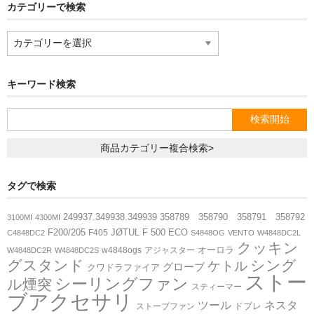
カテゴリーで検索
カ
フランシス公式WEBサイト
テ
ゴ
リ
キーワード検索
ー
で
検
索
商品カテゴリー複合検索>
タグで検索
249937.349938.349939
358789 358790 358791 358792
3100MI
4300MI
F200/205
JØTUL F 500 ECO
F405
C4848DC2
S4848OG
VENTO
W4848DC2L
クッキン
オーロラ
w4848ogs
アジャスター
W4848DC2R
W4848DC2S
グスタンド
シング
ケトル
グローブ
クワドラファイア
ストー
シーリングファン
ル煙突
スティーマー
ブアクセサリ
ツール
ネスタ
ドブレ
ストーブファン