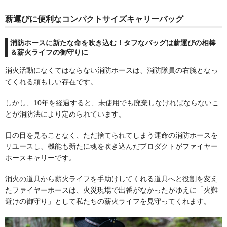
薪運びに便利なコンパクトサイズキャリーバッグ
ペレットストーブ
消防ホースに新たな命を吹き込む！タフなバッグは薪運びの相棒
＆薪火ライフの御守りに
Stûv(ストゥブ)
消火活動になくてはならない消防ホースは、消防隊員の右腕となっ
てくれる頼もしい存在です。
ハーマン(ペレットストーブ)
しかし、10年を経過すると、未使用でも廃棄しなければならないこ
とが消防法により定められています。
エディルカミン
日の目を見ることなく、ただ捨てられてしまう運命の消防ホースを
リユースし、機能も新たに魂を吹き込んだプロダクトがファイヤー
煙突関連
ホースキャリーです。
消火の道具から薪火ライフを手助けしてくれる道具へと役割を変え
二重断熱煙突
たファイヤーホースは、火災現場で出番がなかったがゆえに「火難
避けの御守り」として私たちの薪火ライフを見守ってくれます。
シングル煙突